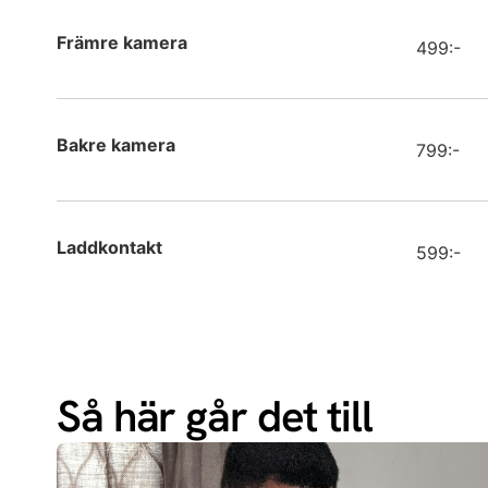
Samsun
Främre kamera
499:-
Samsun
Samsun
Bakre kamera
799:-
Samsun
Samsun
Laddkontakt
599:-
Samsun
Samsun
Samsun
Så här går det till
Samsun
Apple