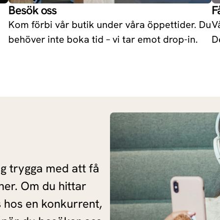
Besök oss
F
Enjoy 70X
Kom förbi vår butik under våra öppettider. Du
V
behöver inte boka tid – vi tar emot drop-in.
D
Redmi Turbo 4
Ace 5
ig trygga med att få
ner. Om du hittar
s hos en konkurrent,