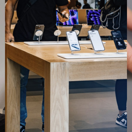
MacBook Air 15 inch M4 (2025)
iPad (2025)
iPad Air 11 (2025)
iPad Air 13 (2025)
iPhone 16e
Galaxy S25
g
Galaxy S25+
g
Galaxy S25 Ultra
g
13R
Redmi 14C 5G