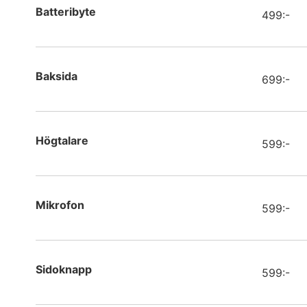
Apple
Batteribyte
499:-
Apple
Apple
Baksida
699:-
Apple
Apple
Högtalare
599:-
Samsun
Samsun
Mikrofon
599:-
Apple
Apple
Sidoknapp
599:-
Apple