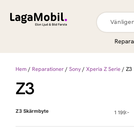
Apple
Repara
Apple
Apple
Hem
/
Reparationer
/
Sony
/
Xperia Z Serie
/ Z3
Z3
Apple
Apple
Apple
Z3 Skärmbyte
1 199:-
Apple