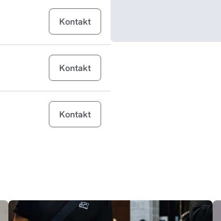
Galaxy Tab S11
g
Kontakt
Galaxy Tab S11 Ultra
g
Galaxy Tab S10 Lite
g
Kontakt
Galaxy Z Flip7
g
Galaxy Z Flip7 FE
g
Kontakt
Galaxy S25 Edge
g
Galaxy Tab Active5 Pro
g
Galaxy Tab S10 FE
g
Galaxy Tab S10 FE+
g
MacBook Air 13 inch M4 (2025)