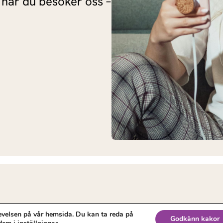
 när du besöker oss –
evelsen på vår hemsida. Du kan ta reda på
Godkänn kakor