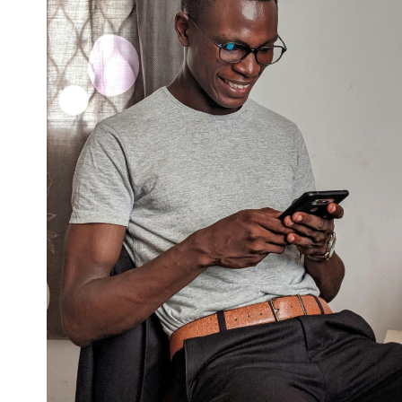
Apple
Apple
Apple
Apple
Apple
Samsun
Samsun
Samsun
Oneplus
Xiaomi