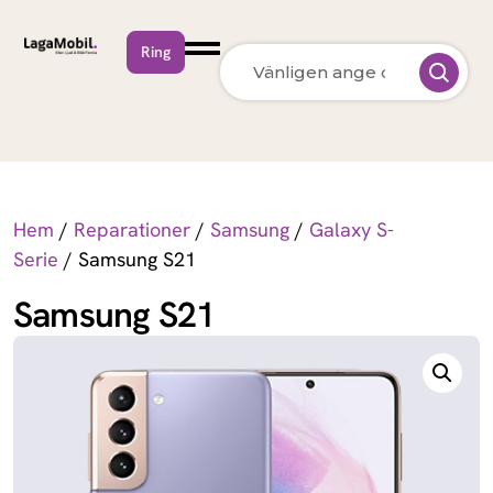
Ring
MacBook Neo
Apple
MacBook Air
Apple
13 inch M5 (2026)
Hem
/
Reparationer
/
Samsung
/
Galaxy S-
MacBook Pro
Apple
Serie
/ Samsung S21
15 inch M5 (2026)
Samsung S21
MacBook Pro
Apple
14 inch M5 (2026)
MacBook Pro
Apple
14 inch M5 Max
(2026)
MacBook Pro
Apple
16 inch M5 Pro