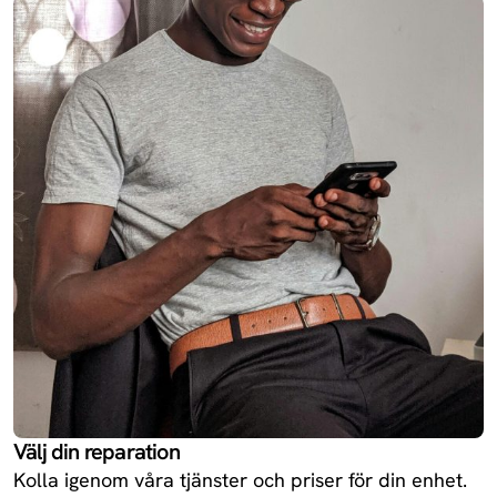
13R
Oneplus
Redmi 14C 5G
Xiaomi
Enjoy 70X
Huawei
Redmi Turbo
Xiaomi
4
Ace 5
Oneplus
Välj din reparation
Kolla igenom våra tjänster och priser för din enhet.