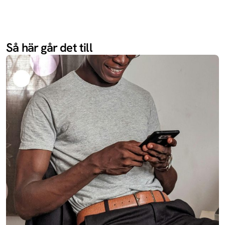
13R
Oneplus
Redmi 14C 5G
Xiaomi
Så här går det till
Enjoy 70X
Huawei
Redmi Turbo
Xiaomi
4
Ace 5
Oneplus