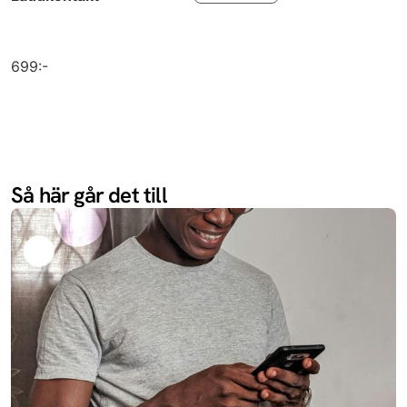
13R
Oneplus
Redmi 14C 5G
Xiaomi
699:-
Enjoy 70X
Huawei
Redmi Turbo
Xiaomi
4
Ace 5
Oneplus
Så här går det till