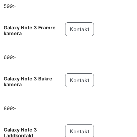
599:-
MacBook Air
Apple
15 inch M4 (2025)
iPad (2025)
Apple
Galaxy Note 3 Främre
Kontakt
kamera
iPad Air 11
Apple
(2025)
699:-
iPad Air 13
Apple
(2025)
iPhone 16e
Apple
Galaxy Note 3 Bakre
Kontakt
kamera
Galaxy S25
Samsung
Galaxy S25+
Samsung
899:-
Galaxy S25
Samsung
Ultra
Galaxy Note 3
Kontakt
Laddkontakt