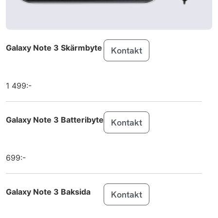
Galaxy Tab
Samsung
A11+
Galaxy Tab
Samsung
A11
Galaxy Note 3 Skärmbyte
Kontakt
iPhone 17
Apple
1 499:-
iPhone 17 Pro
Apple
iPhone 17 Pro
Apple
Max
Galaxy Note 3 Batteribyte
Kontakt
Galaxy Tab
Samsung
S11
699:-
Galaxy Tab
Samsung
S11 Ultra
Galaxy Note 3 Baksida
Kontakt
Galaxy Tab
Samsung
S10 Lite