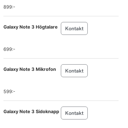
899:-
Galaxy Z
Samsung
Flip7
Galaxy Z
Samsung
Galaxy Note 3 Högtalare
Kontakt
Flip7 FE
Galaxy S25
Samsung
699:-
Edge
Galaxy Tab
Samsung
Active5 Pro
Galaxy Note 3 Mikrofon
Kontakt
Galaxy Tab
Samsung
S10 FE
599:-
Galaxy Tab
Samsung
S10 FE+
Galaxy Note 3 Sidoknapp
Kontakt
MacBook Air
Apple
13 inch M4 (2025)