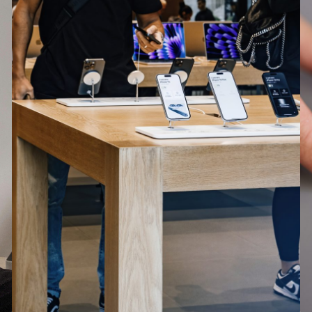
MacBook Air 15 inch M4 (2025)
iPad (2025)
iPad Air 11 (2025)
iPad Air 13 (2025)
iPhone 16e
Galaxy S25
g
Galaxy S25+
g
Galaxy S25 Ultra
g
13R
Redmi 14C 5G