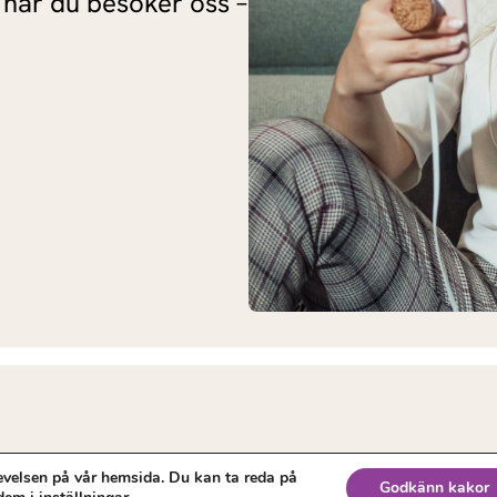
 när du besöker oss –
evelsen på vår hemsida. Du kan ta reda på
Godkänn kakor