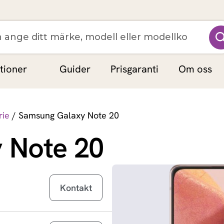
MacBook Neo
tioner
Guider
Prisgaranti
Om oss
MacBook Air 13 inch M5 (2026)
MacBook Pro 15 inch M5 (2026)
rie
/ Samsung Galaxy Note 20
MacBook Pro 14 inch M5 (2026)
 Note 20
MacBook Pro 14 inch M5 Max (2026)
MacBook Pro 16 inch M5 Pro (2026)
Kontakt
MacBook Pro 16 inch M5 Max (2026)