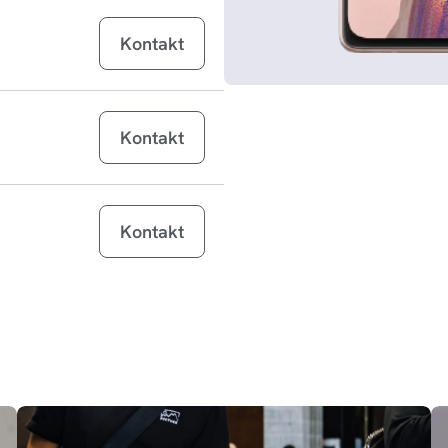
Galaxy Tab S11
g
Kontakt
Galaxy Tab S11 Ultra
g
Galaxy Tab S10 Lite
g
Kontakt
Galaxy Z Flip7
g
Galaxy Z Flip7 FE
g
Kontakt
Galaxy S25 Edge
g
Galaxy Tab Active5 Pro
g
Galaxy Tab S10 FE
g
Galaxy Tab S10 FE+
g
MacBook Air 13 inch M4 (2025)