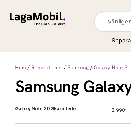
Apple
Repara
Apple
Apple
Hem
/
Reparationer
/
Samsung
/
Galaxy Note-Se
Samsung Galaxy
Apple
Apple
Apple
Galaxy Note 20 Skärmbyte
2 990:-
Apple