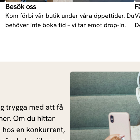
Besök oss
F
Enjoy 70X
Kom förbi vår butik under våra öppettider. Du
V
behöver inte boka tid – vi tar emot drop-in.
D
Redmi Turbo 4
Ace 5
ig trygga med att få
ner. Om du hittar
s hos en konkurrent,