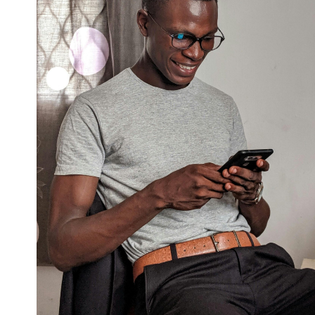
Apple
Apple
Apple
Apple
Apple
Samsun
Samsun
Samsun
Oneplus
Xiaomi