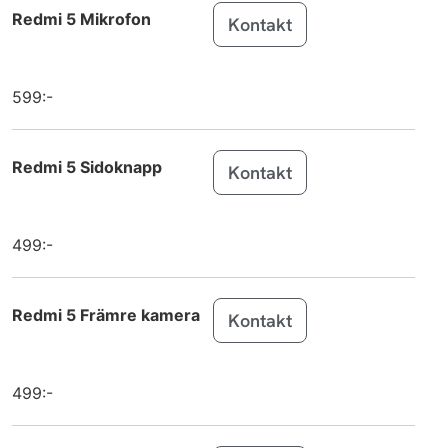
Redmi 5 Mikrofon
Kontakt
Galaxy Z
Samsung
Flip7
Galaxy Z
Samsung
599:-
Flip7 FE
Galaxy S25
Samsung
Redmi 5 Sidoknapp
Kontakt
Edge
Galaxy Tab
Samsung
Active5 Pro
499:-
Galaxy Tab
Samsung
S10 FE
Redmi 5 Främre kamera
Kontakt
Galaxy Tab
Samsung
S10 FE+
499:-
MacBook Air
Apple
13 inch M4 (2025)