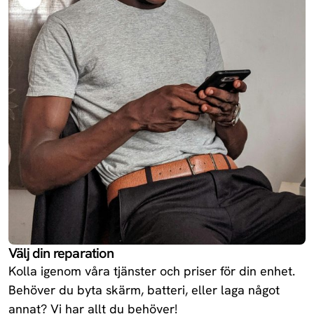
13R
Oneplus
Redmi 14C 5G
Xiaomi
Enjoy 70X
Huawei
Redmi Turbo
Xiaomi
4
Ace 5
Oneplus
Välj din reparation
Kolla igenom våra tjänster och priser för din enhet.
Behöver du byta skärm, batteri, eller laga något
annat? Vi har allt du behöver!