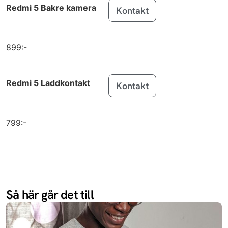
Redmi 5 Bakre kamera
Kontakt
MacBook Air
Apple
15 inch M4 (2025)
iPad (2025)
Apple
899:-
iPad Air 11
Apple
(2025)
Redmi 5 Laddkontakt
Kontakt
iPad Air 13
Apple
(2025)
799:-
iPhone 16e
Apple
Galaxy S25
Samsung
Galaxy S25+
Samsung
Så här går det till
Galaxy S25
Samsung
Ultra