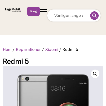
Ring
MacBook Neo
Apple
MacBook Air
Apple
13 inch M5 (2026)
Hem
/
Reparationer
/
Xiaomi
/ Redmi 5
MacBook Pro
Apple
15 inch M5 (2026)
Redmi 5
MacBook Pro
Apple
14 inch M5 (2026)
MacBook Pro
Apple
14 inch M5 Max
(2026)
MacBook Pro
Apple
16 inch M5 Pro