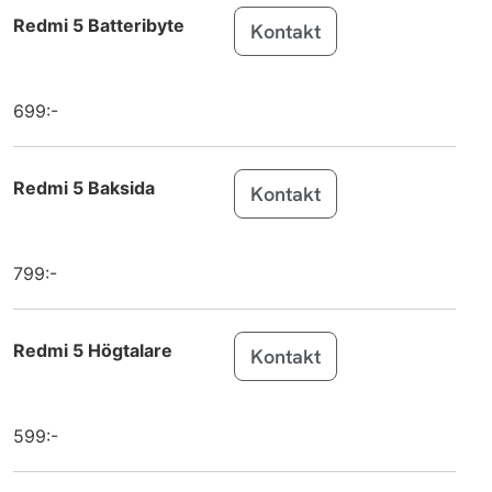
Galaxy Tab
Samsung
Redmi 5 Batteribyte
Kontakt
A11+
Galaxy Tab
Samsung
A11
699:-
iPhone 17
Apple
Redmi 5 Baksida
Kontakt
iPhone 17 Pro
Apple
iPhone 17 Pro
Apple
Max
799:-
Galaxy Tab
Samsung
S11
Redmi 5 Högtalare
Kontakt
Galaxy Tab
Samsung
S11 Ultra
599:-
Galaxy Tab
Samsung
S10 Lite