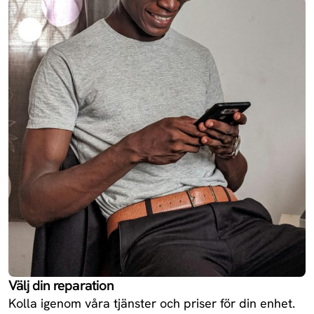
13R
Oneplus
Redmi 14C 5G
Xiaomi
Enjoy 70X
Huawei
Redmi Turbo
Xiaomi
4
Ace 5
Oneplus
Välj din reparation
Kolla igenom våra tjänster och priser för din enhet.