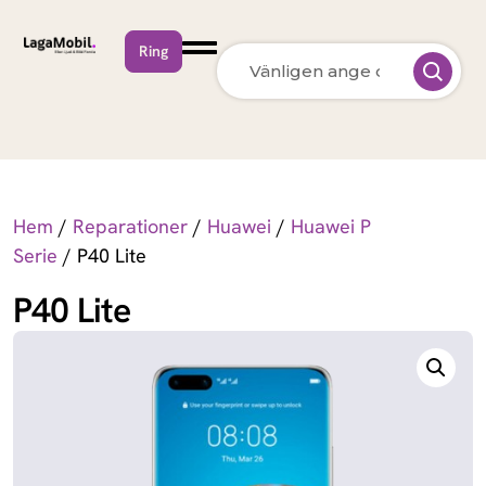
Ring
MacBook Neo
Apple
MacBook Air
Apple
13 inch M5 (2026)
Hem
/
Reparationer
/
Huawei
/
Huawei P
MacBook Pro
Apple
Serie
/ P40 Lite
15 inch M5 (2026)
P40 Lite
MacBook Pro
Apple
14 inch M5 (2026)
MacBook Pro
Apple
14 inch M5 Max
(2026)
MacBook Pro
Apple
16 inch M5 Pro