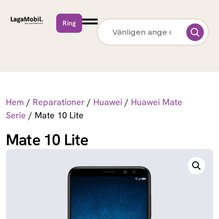
Ring
MacBook Neo
Apple
MacBook Air
Apple
13 inch M5 (2026)
Hem
/
Reparationer
/
Huawei
/
Huawei Mate
MacBook Pro
Apple
Serie
/ Mate 10 Lite
15 inch M5 (2026)
Mate 10 Lite
MacBook Pro
Apple
14 inch M5 (2026)
MacBook Pro
Apple
14 inch M5 Max
(2026)
MacBook Pro
Apple
16 inch M5 Pro