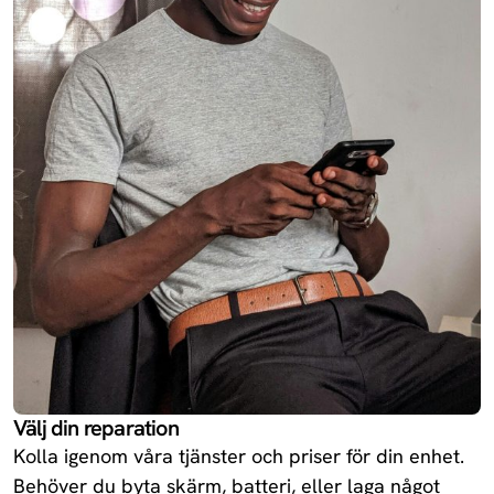
13R
Oneplus
Redmi 14C 5G
Xiaomi
Enjoy 70X
Huawei
Redmi Turbo
Xiaomi
4
Ace 5
Oneplus
Välj din reparation
Kolla igenom våra tjänster och priser för din enhet.
Behöver du byta skärm, batteri, eller laga något