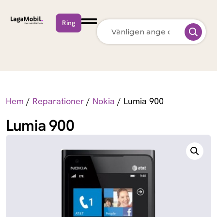
Ring
MacBook Neo
Apple
MacBook Air
Apple
13 inch M5 (2026)
Hem
/
Reparationer
/
Nokia
/ Lumia 900
MacBook Pro
Apple
15 inch M5 (2026)
Lumia 900
MacBook Pro
Apple
14 inch M5 (2026)
MacBook Pro
Apple
14 inch M5 Max
(2026)
MacBook Pro
Apple
16 inch M5 Pro