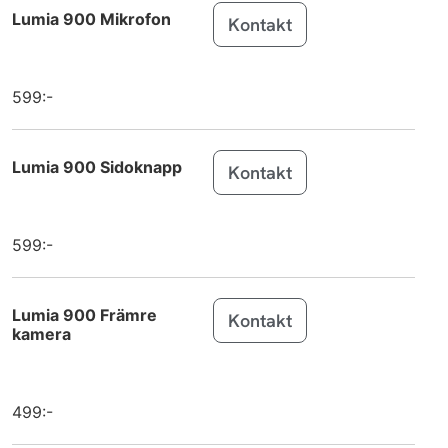
Lumia 900 Mikrofon
Kontakt
Galaxy Z
Samsung
Flip7
Galaxy Z
Samsung
599:-
Flip7 FE
Galaxy S25
Samsung
Lumia 900 Sidoknapp
Kontakt
Edge
Galaxy Tab
Samsung
Active5 Pro
599:-
Galaxy Tab
Samsung
S10 FE
Lumia 900 Främre
Kontakt
kamera
Galaxy Tab
Samsung
S10 FE+
MacBook Air
Apple
499:-
13 inch M4 (2025)