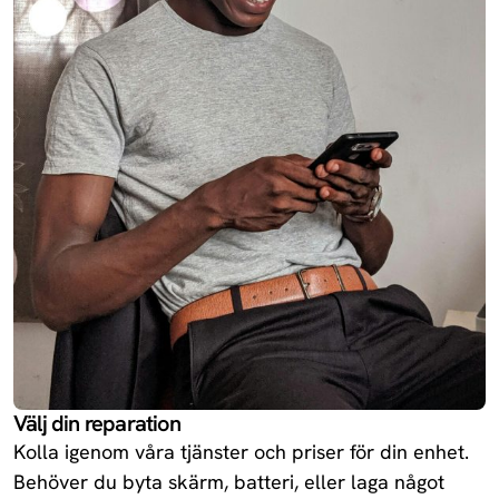
13R
Oneplus
Redmi 14C 5G
Xiaomi
Enjoy 70X
Huawei
Redmi Turbo
Xiaomi
4
Ace 5
Oneplus
Välj din reparation
Kolla igenom våra tjänster och priser för din enhet.
Behöver du byta skärm, batteri, eller laga något