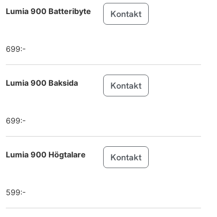
Galaxy Tab
Samsung
Lumia 900 Batteribyte
Kontakt
A11+
Galaxy Tab
Samsung
A11
699:-
iPhone 17
Apple
Lumia 900 Baksida
Kontakt
iPhone 17 Pro
Apple
iPhone 17 Pro
Apple
Max
699:-
Galaxy Tab
Samsung
S11
Lumia 900 Högtalare
Kontakt
Galaxy Tab
Samsung
S11 Ultra
599:-
Galaxy Tab
Samsung
S10 Lite