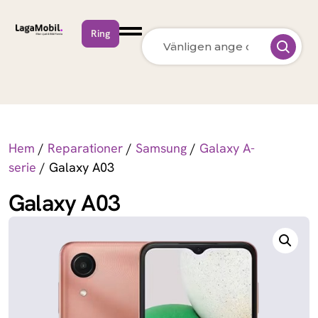
Ring
MacBook Neo
Apple
MacBook Air
Apple
13 inch M5 (2026)
Hem
/
Reparationer
/
Samsung
/
Galaxy A-
MacBook Pro
Apple
serie
/ Galaxy A03
15 inch M5 (2026)
Galaxy A03
MacBook Pro
Apple
14 inch M5 (2026)
MacBook Pro
Apple
14 inch M5 Max
(2026)
MacBook Pro
Apple
16 inch M5 Pro