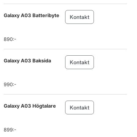
Galaxy Tab
Samsung
A11+
Galaxy A03 Batteribyte
Kontakt
Galaxy Tab
Samsung
A11
890:-
iPhone 17
Apple
iPhone 17 Pro
Apple
Galaxy A03 Baksida
Kontakt
iPhone 17 Pro
Apple
Max
990:-
Galaxy Tab
Samsung
S11
Galaxy A03 Högtalare
Kontakt
Galaxy Tab
Samsung
S11 Ultra
Galaxy Tab
Samsung
899:-
S10 Lite