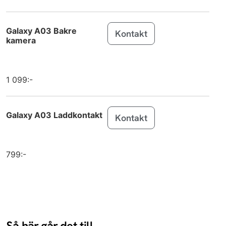
MacBook Air
Apple
15 inch M4 (2025)
Galaxy A03 Bakre
Kontakt
kamera
iPad (2025)
Apple
iPad Air 11
Apple
(2025)
1 099:-
iPad Air 13
Apple
(2025)
Galaxy A03 Laddkontakt
Kontakt
iPhone 16e
Apple
Galaxy S25
Samsung
799:-
Galaxy S25+
Samsung
Galaxy S25
Samsung
Ultra
Så här går det till