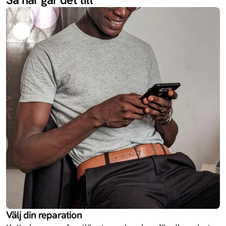
13R
Oneplus
Redmi 14C 5G
Xiaomi
Enjoy 70X
Huawei
Redmi Turbo
Xiaomi
4
Ace 5
Oneplus
Välj din reparation