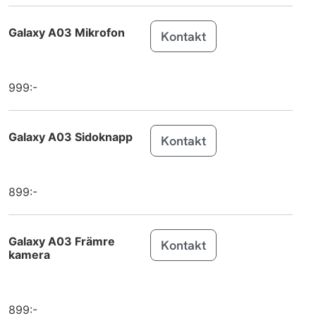
Galaxy Z
Samsung
Galaxy A03 Mikrofon
Flip7
Kontakt
Galaxy Z
Samsung
Flip7 FE
999:-
Galaxy S25
Samsung
Edge
Galaxy A03 Sidoknapp
Kontakt
Galaxy Tab
Samsung
Active5 Pro
899:-
Galaxy Tab
Samsung
S10 FE
Galaxy A03 Främre
Galaxy Tab
Samsung
Kontakt
kamera
S10 FE+
MacBook Air
Apple
13 inch M4 (2025)
899:-