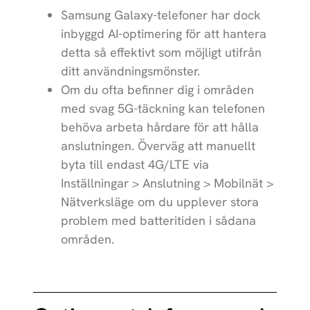
Samsung Galaxy-telefoner har dock
MacBook Air
Apple
15 inch M4 (2025)
inbyggd AI-optimering för att hantera
detta så effektivt som möjligt utifrån
iPad (2025)
Apple
ditt användningsmönster.
Om du ofta befinner dig i områden
iPad Air 11
Apple
(2025)
med svag 5G-täckning kan telefonen
behöva arbeta hårdare för att hålla
iPad Air 13
Apple
anslutningen. Överväg att manuellt
(2025)
byta till endast 4G/LTE via
iPhone 16e
Apple
Inställningar > Anslutning > Mobilnät >
Nätverksläge
om du upplever stora
Galaxy S25
Samsung
problem med batteritiden i sådana
Galaxy S25+
områden.
Samsung
Galaxy S25
Samsung
Ultra