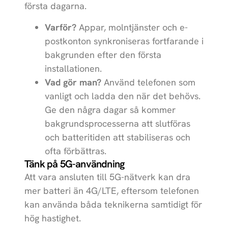
första dagarna.
Galaxy Z
Samsung
Flip7
Varför?
Appar, molntjänster och e-
postkonton synkroniseras fortfarande i
Galaxy Z
Samsung
bakgrunden efter den första
Flip7 FE
installationen.
Galaxy S25
Samsung
Vad gör man?
Använd telefonen som
Edge
vanligt och ladda den när det behövs.
Ge den några dagar så kommer
Galaxy Tab
Samsung
Active5 Pro
bakgrundsprocesserna att slutföras
och batteritiden att stabiliseras och
Galaxy Tab
Samsung
ofta förbättras.
S10 FE
Tänk på 5G-användning
Galaxy Tab
Samsung
Att vara ansluten till 5G-nätverk kan dra
S10 FE+
mer batteri än 4G/LTE, eftersom telefonen
kan använda båda teknikerna samtidigt för
MacBook Air
Apple
13 inch M4 (2025)
hög hastighet.