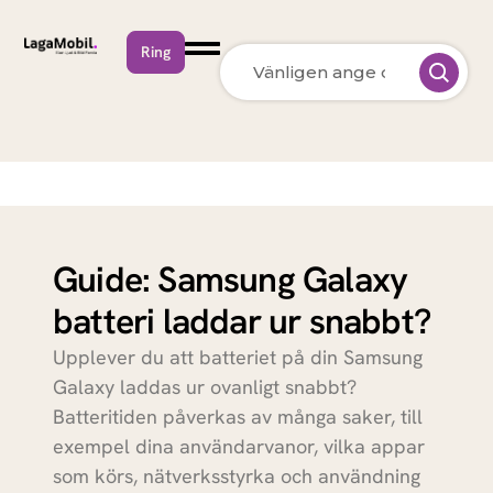
Ring
MacBook Neo
Apple
MacBook Air
Apple
13 inch M5 (2026)
MacBook Pro
Apple
15 inch M5 (2026)
Guide: Samsung Galaxy
batteri laddar ur snabbt?
MacBook Pro
Apple
14 inch M5 (2026)
Upplever du att batteriet på din Samsung
MacBook Pro
Apple
Galaxy laddas ur ovanligt snabbt?
14 inch M5 Max
Batteritiden påverkas av många saker, till
(2026)
exempel dina användarvanor, vilka appar
MacBook Pro
Apple
som körs, nätverksstyrka och användning
16 inch M5 Pro