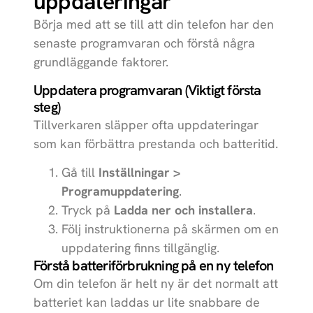
uppdateringar
Galaxy Tab
Samsung
A11+
Börja med att se till att din telefon har den
senaste programvaran och förstå några
Galaxy Tab
Samsung
grundläggande faktorer.
A11
Uppdatera programvaran (Viktigt första
iPhone 17
Apple
steg)
Tillverkaren släpper ofta uppdateringar
iPhone 17 Pro
Apple
som kan förbättra prestanda och batteritid.
iPhone 17 Pro
Apple
Max
Gå till
Inställningar >
Programuppdatering
.
Galaxy Tab
Samsung
Tryck på
Ladda ner och installera
.
S11
Följ instruktionerna på skärmen om en
Galaxy Tab
Samsung
uppdatering finns tillgänglig.
S11 Ultra
Förstå batteriförbrukning på en ny telefon
Om din telefon är helt ny är det normalt att
Galaxy Tab
Samsung
batteriet kan laddas ur lite snabbare de
S10 Lite