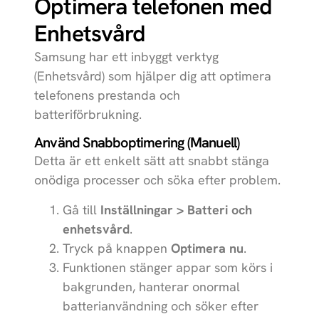
Optimera telefonen med
13R
Oneplus
Enhetsvård
Redmi 14C 5G
Xiaomi
Samsung har ett inbyggt verktyg
Enjoy 70X
Huawei
(
Enhetsvård
) som hjälper dig att optimera
telefonens prestanda och
Redmi Turbo
Xiaomi
4
batteriförbrukning.
Ace 5
Använd Snabboptimering (Manuell)
Oneplus
Detta är ett enkelt sätt att snabbt stänga
onödiga processer och söka efter problem.
Gå till
Inställningar > Batteri och
enhetsvård
.
Tryck på knappen
Optimera nu
.
Funktionen stänger appar som körs i
bakgrunden, hanterar onormal
batterianvändning och söker efter