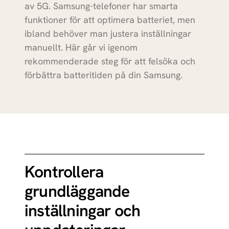
av 5G. Samsung-telefoner har smarta
(2026)
funktioner för att optimera batteriet, men
MacBook Pro
Apple
ibland behöver man justera inställningar
16 inch M5 Max
manuellt. Här går vi igenom
(2026)
rekommenderade steg för att felsöka och
iPad Air 13
förbättra batteritiden på din Samsung.
Apple
(2026)
iPad Air 11
Apple
(2026)
iPad Pro 11
Apple
(2025)
Kontrollera
iPad Pro 13
Apple
(2025)
grundläggande
MacBook Pro
Apple
inställningar och
14 inch M5 (2025)