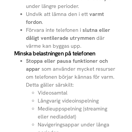
under längre perioder.
MacBook Air
Apple
15 inch M4 (2025)
Undvik att lämna den i ett
varmt
fordon
.
iPad (2025)
Apple
Förvara inte telefonen i
slutna eller
dåligt ventilerade utrymmen
där
iPad Air 11
Apple
(2025)
värme kan byggas upp.
Minska belastningen på telefonen
iPad Air 13
Apple
Stoppa eller pausa funktioner och
(2025)
appar
som använder mycket resurser
iPhone 16e
Apple
om telefonen börjar kännas för varm.
Detta gäller särskilt:
Galaxy S25
Samsung
Videosamtal
Långvarig videoinspelning
Galaxy S25+
Samsung
Medieuppspelning (streaming
Galaxy S25
Samsung
eller nedladdat)
Ultra
Navigeringsappar under långa