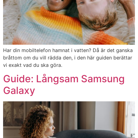
Galaxy Tab
Samsung
A11+
Galaxy Tab
Samsung
A11
iPhone 17
Apple
Har din mobiltelefon hamnat i vatten? Då är det ganska
iPhone 17 Pro
Apple
bråttom om du vill rädda den, i den här guiden berättar
vi exakt vad du ska göra.
iPhone 17 Pro
Apple
Max
Guide: Långsam Samsung
Galaxy
Galaxy Tab
Samsung
S11
Galaxy Tab
Samsung
S11 Ultra
Galaxy Tab
Samsung
S10 Lite