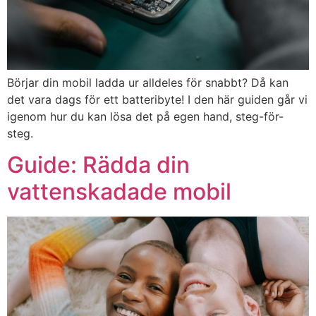
(2026)
MacBook Pro
Apple
16 inch M5 Max
(2026)
Börjar din mobil ladda ur alldeles för snabbt? Då kan
det vara dags för ett batteribyte! I den här guiden går vi
iPad Air 13
Apple
(2026)
igenom hur du kan lösa det på egen hand, steg-för-
steg.
iPad Air 11
Apple
Guide: Rädda din
(2026)
vattenskadade mobil
iPad Pro 11
Apple
(2025)
iPad Pro 13
Apple
(2025)
MacBook Pro
Apple
14 inch M5 (2025)