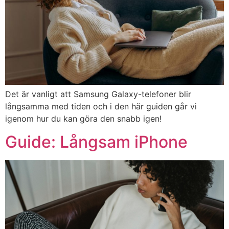
Galaxy Z
Samsung
Flip7
Galaxy Z
Samsung
Flip7 FE
Galaxy S25
Samsung
Edge
Det är vanligt att Samsung Galaxy-telefoner blir
långsamma med tiden och i den här guiden går vi
Galaxy Tab
Samsung
igenom hur du kan göra den snabb igen!
Active5 Pro
Guide: Långsam iPhone
Galaxy Tab
Samsung
S10 FE
Galaxy Tab
Samsung
S10 FE+
MacBook Air
Apple
13 inch M4 (2025)